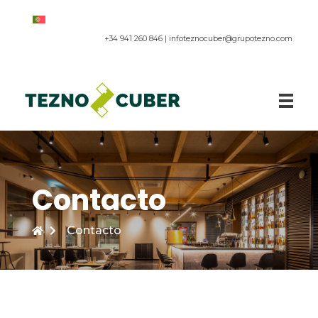
+34 941 260 846 |
infoteznocuber@grupotezno.com
Paneles acústicos
Contacto
Contacto