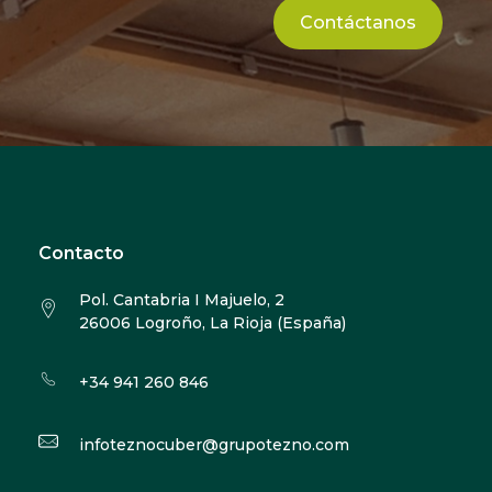
Contáctanos
Contacto
Pol. Cantabria I Majuelo, 2
26006 Logroño, La Rioja (España)
+34 941 260 846
infoteznocuber@grupotezno.com