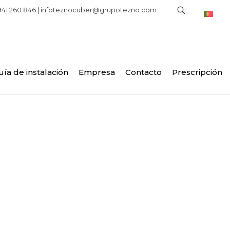
941 260 846 |
infoteznocuber@grupotezno.com
uía de instalación
Empresa
Contacto
Prescripción