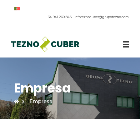
+34 941 260 846 |
infoteznocuber@grupotezno.com
Paneles acústicos
Empresa
Empresa