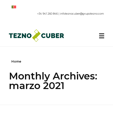
+34 941 260 846 |
infoteznocuber@grupotezno.com
Paneles acústicos
Home
Monthly Archives:
marzo 2021