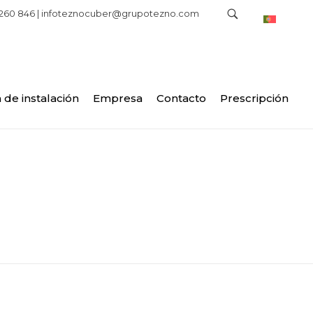
 260 846 |
infoteznocuber@grupotezno.com
 de instalación
Empresa
Contacto
Prescripción