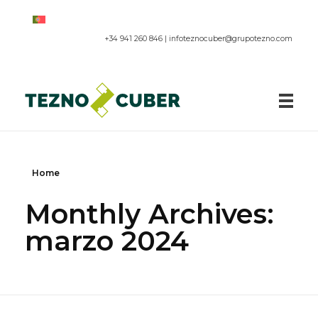
+34 941 260 846 |
infoteznocuber@grupotezno.com
Paneles acústicos
Home
Monthly Archives:
marzo 2024