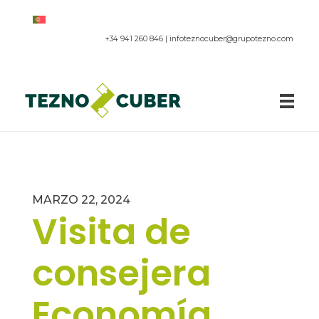
+34 941 260 846 |
infoteznocuber@grupotezno.com
Paneles acústicos
MARZO 22, 2024
Visita de
consejera
Economía,