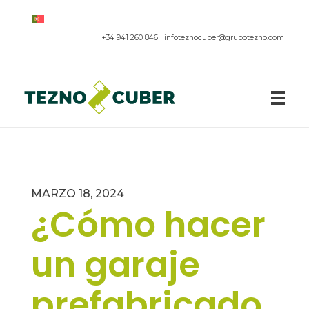
+34 941 260 846 |
infoteznocuber@grupotezno.com
Paneles acústicos
MARZO 18, 2024
¿Cómo hacer
un garaje
prefabricado