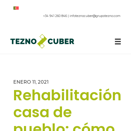
+34 941 260 846 |
infoteznocuber@grupotezno.com
Paneles acústicos
ENERO 11, 2021
Rehabilitación
casa de
pueblo: cómo